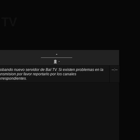
 TV
-
-
obando nuevo servidor de BaI TV. Si existen problemas en la
--:--
ansmision por favor reportarlo por los canales
rrespondientes.