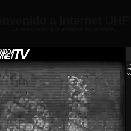
envenido a Internet UHF
La televisión que estabas esperando...
Pr
tr
co