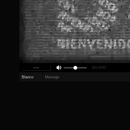
--:--
EN VIVO